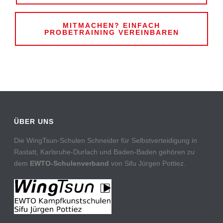
MITMACHEN? EINFACH
PROBETRAINING VEREINBAREN
ÜBER UNS
Die WingTsun-Schulen Schneider für Selbstverteidigung in
Rastatt, Karlsruhe-Durlach und Baden-Baden gehören zu
dem
EWTO-Schulenverband
von Sifu Jürgen Pottiez.